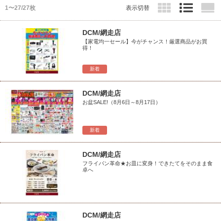
1〜27/27枚
表示切替
DCM/網走店
【家電均一セール】今がチャンス！厳選商品がお買
得！
新着
DCM/網走店
お盆SALE!（8月6日～8月17日）
新着
DCM/網走店
フライパン革命★お皿に変身！できたてをそのまま食
卓へ
DCM/網走店