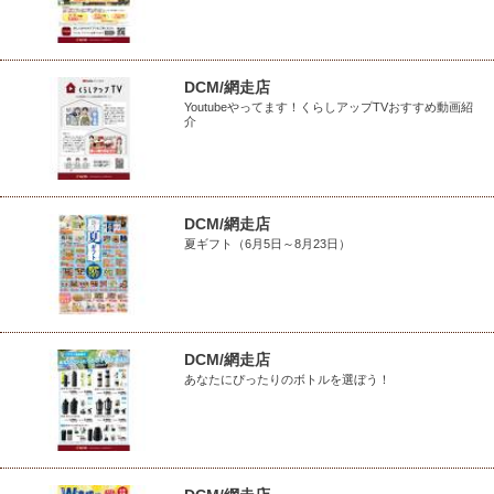
DCM/網走店
Youtubeやってます！くらしアップTVおすすめ動画紹
介
DCM/網走店
夏ギフト（6月5日～8月23日）
DCM/網走店
あなたにぴったりのボトルを選ぼう！