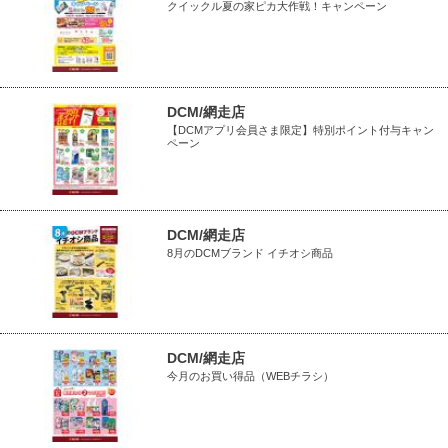
クイックル夏の家ピカ大作戦！キャンペーン
DCM/網走店
【DCMアプリ会員さま限定】特別ポイント付与キャン
ペーン
DCM/網走店
8月のDCMブランド イチオシ商品
DCM/網走店
今月のお買い得品（WEBチラシ）