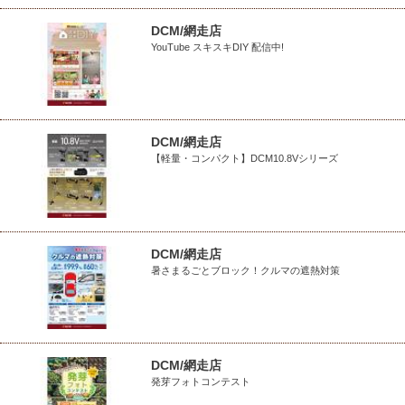
DCM/網走店
YouTube スキスキDIY 配信中!
DCM/網走店
【軽量・コンパクト】DCM10.8Vシリーズ
DCM/網走店
暑さまるごとブロック！クルマの遮熱対策
DCM/網走店
発芽フォトコンテスト