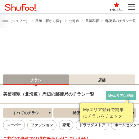
お気に入り
ufoo!​（シュフー）
路線・駅から探す
北海道
美留和駅
郵便局のチラシ一覧
チラシ
店舗
美留和駅（北海道）周辺の郵便局のチラシ一覧
Myエリアに登録
Myエリア登録で簡単
すべてのチラシ
郵便局
新着順
にチラシをチェック
スーパー
ファッション
家電
ドラッグストア
ホームセンタ
ご指定の条件では現在チラシがございません。