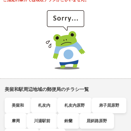
美留和駅周辺地域の郵便局のチラシ一覧
美留和
札友内
札友内原野
弟子屈原野
摩周
川湯駅前
鈴蘭
屈斜路原野