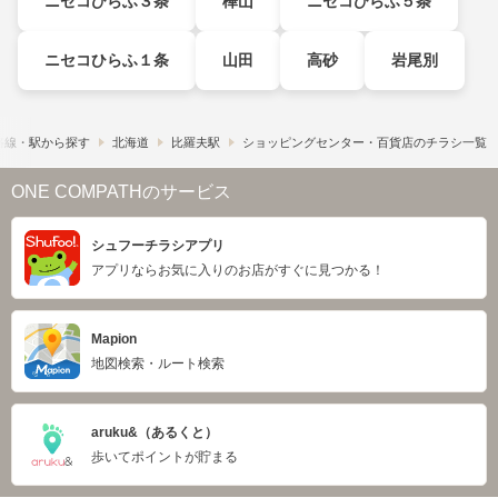
ニセコひらふ３条
樺山
ニセコひらふ５条
ニセコひらふ１条
山田
高砂
岩尾別
路線・駅から探す
北海道
比羅夫駅
ショッピングセンター・百貨店のチラシ一覧
ONE COMPATHのサービス
シュフーチラシアプリ
アプリならお気に入りのお店がすぐに見つかる！
Mapion
地図検索・ルート検索
aruku&（あるくと）
歩いてポイントが貯まる