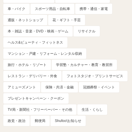
車・バイク
スポーツ用品・自転車
携帯・通信・家電
通販・ネットショップ
花・ギフト・手芸
本・雑誌・音楽・DVD・映画・ゲーム
リサイクル
ヘルス&ビューティ・フィットネス
マンション・戸建・リフォーム・レンタル収納
旅行・ホテル・リゾート
学習塾・カルチャー・教育・教習所
レストラン・デリバリー・外食
フォトスタジオ・プリントサービス
アミューズメント
保険・共済・金融
冠婚葬祭・イベント
プレゼントキャンペーン・クーポン
TV局・新聞社・フリーペーパー・その他
生活・くらし
政党・政治
郵便局
Shufoo!お知らせ