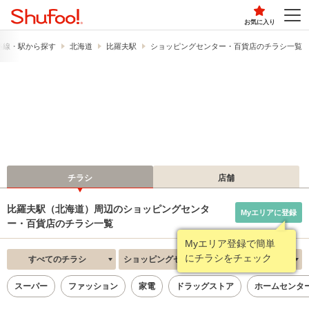
お気に入り
路線・駅から探す
北海道
比羅夫駅
ショッピングセンター・百貨店のチラシ一覧
チラシ
店舗
比羅夫駅（北海道）周辺のショッピングセンタ
Myエリアに登録
ー・百貨店のチラシ一覧
Myエリア登録で簡単
にチラシをチェック
すべてのチラシ
ショッピングセンター・百貨店
新着順
スーパー
ファッション
家電
ドラッグストア
ホームセンタ