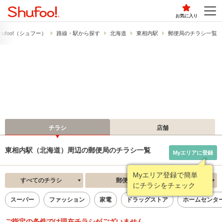
お気に入り
ufoo!​（シュフー）
路線・駅から探す
北海道
東相内駅
郵便局のチラシ一覧
チラシ
店舗
東相内駅（北海道）周辺の郵便局のチラシ一覧
Myエリアに登録
Myエリア登録で簡単
すべてのチラシ
郵便局
新着順
にチラシをチェック
スーパー
ファッション
家電
ドラッグストア
ホームセンタ
ご指定の条件では現在チラシがございません。