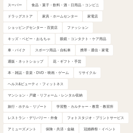
スーパー
食品・菓子・飲料・酒・日用品・コンビニ
ドラッグストア
家具・ホームセンター
家電店
ショッピングセンター・百貨店
ファッション
キッズ・ベビー・おもちゃ
眼鏡・コンタクト・ケア用品
車・バイク
スポーツ用品・自転車
携帯・通信・家電
通販・ネットショップ
花・ギフト・手芸
本・雑誌・音楽・DVD・映画・ゲーム
リサイクル
ヘルス&ビューティ・フィットネス
マンション・戸建・リフォーム・レンタル収納
旅行・ホテル・リゾート
学習塾・カルチャー・教育・教習所
レストラン・デリバリー・外食
フォトスタジオ・プリントサービス
アミューズメント
保険・共済・金融
冠婚葬祭・イベント