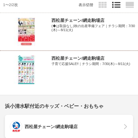
1〜2/2枚
表示切替
西松屋チェーン/網走駒場店
(◆は取扱なし)秋の出産準備フェア｜チラシ期間：7/30
(木)～8/11(火)
西松屋チェーン/網走駒場店
子育て応援SALE!!｜チラシ期間：7/30(木)～8/11(火)
浜小清水駅付近のキッズ・ベビー・おもちゃ
西松屋チェーン/網走駒場店