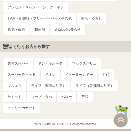
プレゼントキャンペーン・クーポン
TV局・新聞社・フリーペーパー・その他
生活・くらし
政党・政治
郵便局
Shufoo!お知らせ
よく行くお店から探す
業務スーパー
ドン・キホーテ
マックスバリュ
スーパーみらべる
イオン
イトーヨーカドー
万代
マルエツ
ライフ（関西エリア）
ライフ（首都圏エリア）
サミット
コープこうべ
バロー
三和
デイリーカナート
©ONE COMPATH CO., LTD. All rights reserved.