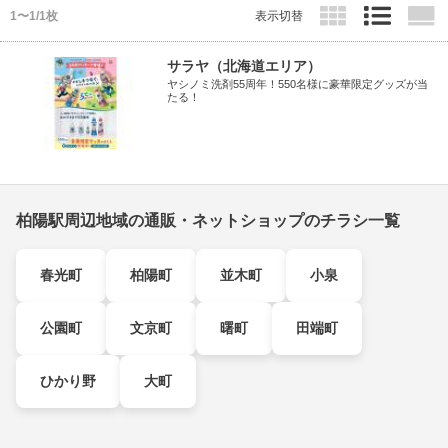
1〜1/1枚
表示切替
サラヤ（北海道エリア）
ヤシノミ洗剤55周年！550名様に豪華限定グッズが当
たる！
柏陽駅周辺地域の通販・ネットショップのチラシ一覧
春光町
柏陽町
並木町
小泉
公園町
文京町
曙町
田端町
ひかり野
大町