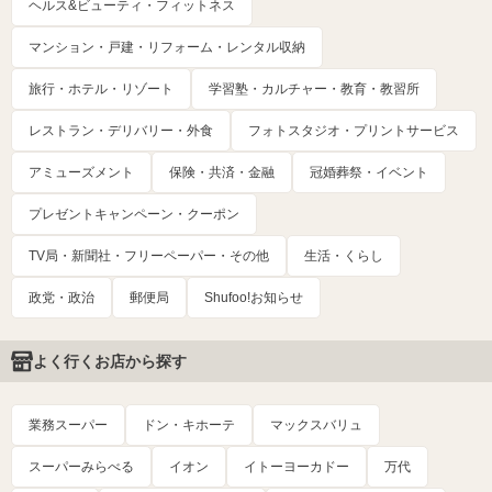
ヘルス&ビューティ・フィットネス
マンション・戸建・リフォーム・レンタル収納
旅行・ホテル・リゾート
学習塾・カルチャー・教育・教習所
レストラン・デリバリー・外食
フォトスタジオ・プリントサービス
アミューズメント
保険・共済・金融
冠婚葬祭・イベント
プレゼントキャンペーン・クーポン
TV局・新聞社・フリーペーパー・その他
生活・くらし
政党・政治
郵便局
Shufoo!お知らせ
よく行くお店から探す
業務スーパー
ドン・キホーテ
マックスバリュ
スーパーみらべる
イオン
イトーヨーカドー
万代