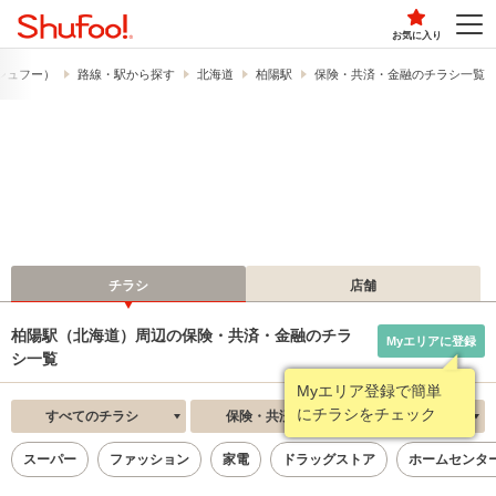
お気に入り
​（シュフー）
路線・駅から探す
北海道
柏陽駅
保険・共済・金融のチラシ一覧
チラシ
店舗
柏陽駅（北海道）周辺の保険・共済・金融のチラ
Myエリアに登録
シ一覧
Myエリア登録で簡単
にチラシをチェック
すべてのチラシ
保険・共済・金融
新着順
スーパー
ファッション
家電
ドラッグストア
ホームセンタ