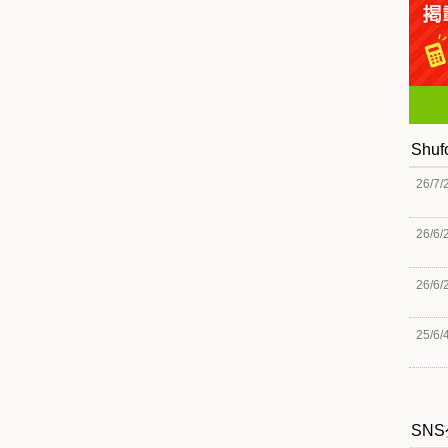
Shu
26/7/
26/6/
26/6/
25/6/
SN