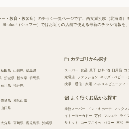
ャー・教育・教習所）のチラシ一覧ページです。西女満別駅（北海道）
 Shufoo!（シュフー）ではお近くの店舗で使える最新のチラシ情報
カテゴリから探す
スーパー
食品･菓子･飲料･酒･日用品･コ
秋田県
山形県
福島県
家電店
ファッション
キッズ・ベビー・
県
茨城県
栃木県
群馬県
携帯・通信・家電
ヘルス＆ビューティ・
石川県
福井県
よく行くお店から探す
奈良県
和歌山県
山口県
業務スーパー
ドン・キホーテ
マックス
イトーヨーカドー
万代
マルエツ
ライ
サミット
コープこうべ
バロー
三和
デ
大分県
宮崎県
鹿児島県
沖縄県