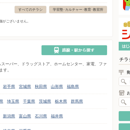
すべてのチラシ
学習塾･カルチャー･教育･教習所
舗がございません。
チラ
県からスーパー、ドラッグストア、ホームセンター、家電、ファ
ます。
岩手県
宮城県
秋田県
山形県
福島県
県
埼玉県
千葉県
茨城県
栃木県
群馬県
新潟県
富山県
石川県
福井県