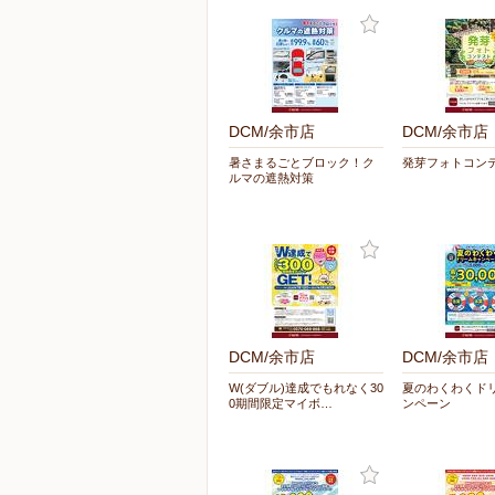
DCM/余市店
DCM/余市店
暑さまるごとブロック！ク
発芽フォトコン
ルマの遮熱対策
DCM/余市店
DCM/余市店
W(ダブル)達成でもれなく30
夏のわくわくド
0期間限定マイボ…
ンペーン