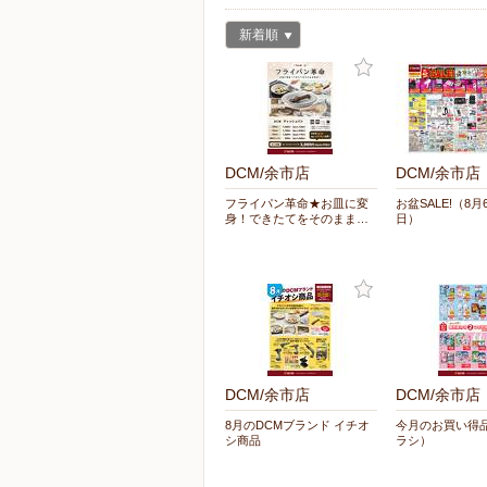
新着順
DCM/余市店
DCM/余市店
フライパン革命★お皿に変
お盆SALE!（8月
身！できたてをそのまま…
日）
DCM/余市店
DCM/余市店
8月のDCMブランド イチオ
今月のお買い得品
シ商品
ラシ）