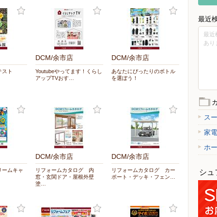
最近
最近
あり
DCM/余市店
DCM/余市店
テスト
Youtubeやってます！くらし
あなたにぴったりのボトル
アップTVおす…
を選ぼう！
ス
家
ホ
DCM/余市店
DCM/余市店
リームキャ
リフォームカタログ 内
リフォームカタログ カー
シュ
窓・玄関ドア・屋根外壁
ポート・デッキ・フェン…
塗…