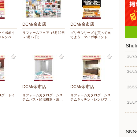
DCM/余市店
DCM/余市店
マイボポイ
リフォームフェア（6月12日
ゴリラシリーズを買って当
キャンペ…
～8月17日）
てよう！マイボポイント…
Shu
26/7/
26/6/
DCM/余市店
DCM/余市店
26/6/
ログ トイ
リフォームカタログ シス
リフォームカタログ シス
テムバス・給湯機器・浴…
テムキッチン・レンジフ…
25/6/
SN