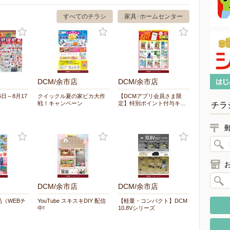
すべてのチラシ
家具･ホームセンター
DCM/余市店
DCM/余市店
6日～8月17
クイックル夏の家ピカ大作
【DCMアプリ会員さま限
戦！キャンペーン
定】特別ポイント付与キ…
チラ
DCM/余市店
DCM/余市店
（WEBチ
YouTube スキスキDIY 配信
【軽量・コンパクト】DCM
中!
10.8Vシリーズ