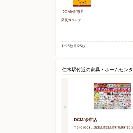
DCM/余市店
防災カタログ
1~25枚目/25枚
仁木駅付近の家具・ホームセン
DCM/余市店
〒046-0003 北海道余市郡余市町黒川町10-3