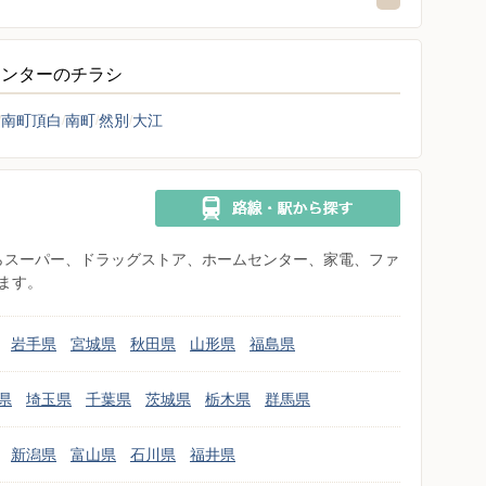
センターのチラシ
南町頂白
南町
然別
大江
県からスーパー、ドラッグストア、ホームセンター、家電、ファ
ます。
岩手県
宮城県
秋田県
山形県
福島県
県
埼玉県
千葉県
茨城県
栃木県
群馬県
新潟県
富山県
石川県
福井県