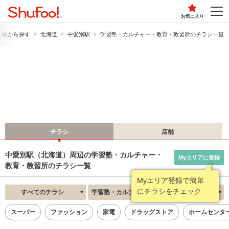
お気に入り
・駅から探す
北海道
中愛別駅
学習塾・カルチャー・教育・教習所のチラシ一覧
チラシ
店舗
中愛別駅（北海道）周辺の学習塾・カルチャー・
Myエリアに登録
教育・教習所のチラシ一覧
Myエリア登録で簡単
にチラシをチェック
すべてのチラシ
学習塾・カルチャー・教育・教習所
新着順
スーパー
ファッション
家電
ドラッグストア
ホームセンタ