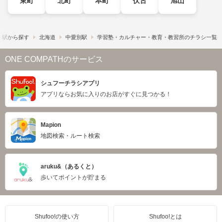
東町
北町
本町
伏古
旭山
・駅から探す
北海道
中愛別駅
学習塾・カルチャー・教育・教習所のチラシ一覧
ONE COMPATHのサービス
シュフーチラシアプリ
アプリならお気に入りのお店がすぐに見つかる！
Mapion
地図検索・ルート検索
aruku&（あるくと）
歩いてポイントが貯まる
Shufoo!の使い方
Shufoo!とは