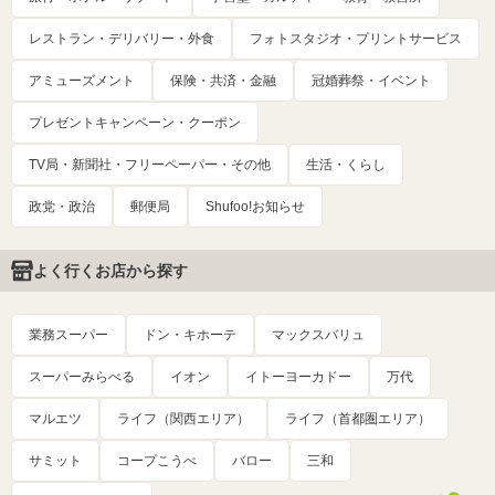
レストラン・デリバリー・外食
フォトスタジオ・プリントサービス
アミューズメント
保険・共済・金融
冠婚葬祭・イベント
プレゼントキャンペーン・クーポン
TV局・新聞社・フリーペーパー・その他
生活・くらし
政党・政治
郵便局
Shufoo!お知らせ
よく行くお店から探す
業務スーパー
ドン・キホーテ
マックスバリュ
スーパーみらべる
イオン
イトーヨーカドー
万代
マルエツ
ライフ（関西エリア）
ライフ（首都圏エリア）
サミット
コープこうべ
バロー
三和