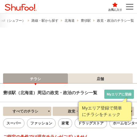
お気に入り
foo!​（シュフー）
路線・駅から探す
北海道
豊頃駅
政党・政治のチラシ一覧
チラシ
店舗
豊頃駅（北海道）周辺の政党・政治のチラシ一覧
Myエリアに登録
Myエリア登録で簡単
すべてのチラシ
政党・政治
新着順
にチラシをチェック
スーパー
ファッション
家電
ドラッグストア
ホームセンタ
ご指定の条件では現在チラシがございません。