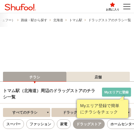
お気に入り
​（シュフー）
路線・駅から探す
北海道
トマム駅
ドラッグストアのチラシ一覧
チラシ
店舗
トマム駅（北海道）周辺のドラッグストアのチラ
Myエリアに登録
シ一覧
Myエリア登録で簡単
にチラシをチェック
すべてのチラシ
ドラッグストア
新着順
スーパー
ファッション
家電
ドラッグストア
ホームセンタ