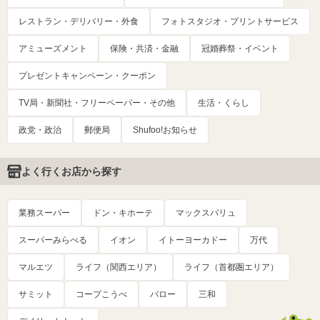
レストラン・デリバリー・外食
フォトスタジオ・プリントサービス
アミューズメント
保険・共済・金融
冠婚葬祭・イベント
プレゼントキャンペーン・クーポン
TV局・新聞社・フリーペーパー・その他
生活・くらし
政党・政治
郵便局
Shufoo!お知らせ
よく行くお店から探す
業務スーパー
ドン・キホーテ
マックスバリュ
スーパーみらべる
イオン
イトーヨーカドー
万代
マルエツ
ライフ（関西エリア）
ライフ（首都圏エリア）
サミット
コープこうべ
バロー
三和