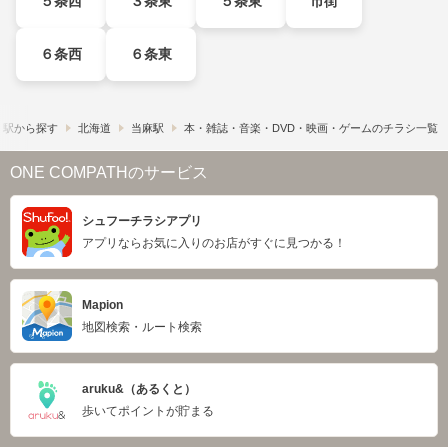
５条西
３条東
５条東
市街
６条西
６条東
・駅から探す
北海道
当麻駅
本・雑誌・音楽・DVD・映画・ゲームのチラシ一覧
ONE COMPATHのサービス
シュフーチラシアプリ
アプリならお気に入りのお店がすぐに見つかる！
Mapion
地図検索・ルート検索
aruku&（あるくと）
歩いてポイントが貯まる