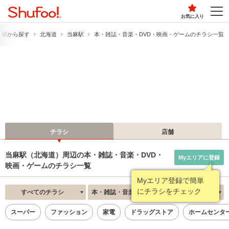
お気に入り
・駅から探す
北海道
当麻駅
本・雑誌・音楽・DVD・映画・ゲームのチラシ一覧
チラシ
店舗
当麻駅（北海道）周辺の本・雑誌・音楽・DVD・
Myエリアに登録
映画・ゲームのチラシ一覧
Myエリア登録で簡単
にチラシをチェック
すべてのチラシ
本・雑誌・音楽・DVD・映画・ゲーム
新着順
スーパー
ファッション
家電
ドラッグストア
ホームセンタ