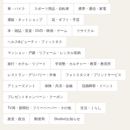
車・バイク
スポーツ用品・自転車
携帯・通信・家電
通販・ネットショップ
花・ギフト・手芸
本・雑誌・音楽・DVD・映画・ゲーム
リサイクル
ヘルス&ビューティ・フィットネス
マンション・戸建・リフォーム・レンタル収納
旅行・ホテル・リゾート
学習塾・カルチャー・教育・教習所
レストラン・デリバリー・外食
フォトスタジオ・プリントサービス
アミューズメント
保険・共済・金融
冠婚葬祭・イベント
プレゼントキャンペーン・クーポン
TV局・新聞社・フリーペーパー・その他
生活・くらし
政党・政治
郵便局
Shufoo!お知らせ