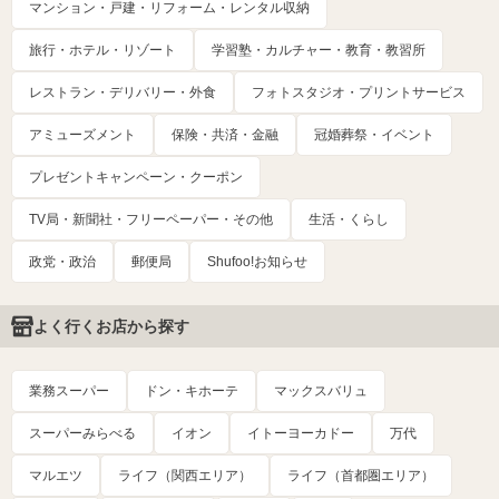
マンション・戸建・リフォーム・レンタル収納
旅行・ホテル・リゾート
学習塾・カルチャー・教育・教習所
レストラン・デリバリー・外食
フォトスタジオ・プリントサービス
アミューズメント
保険・共済・金融
冠婚葬祭・イベント
プレゼントキャンペーン・クーポン
TV局・新聞社・フリーペーパー・その他
生活・くらし
政党・政治
郵便局
Shufoo!お知らせ
よく行くお店から探す
業務スーパー
ドン・キホーテ
マックスバリュ
スーパーみらべる
イオン
イトーヨーカドー
万代
マルエツ
ライフ（関西エリア）
ライフ（首都圏エリア）