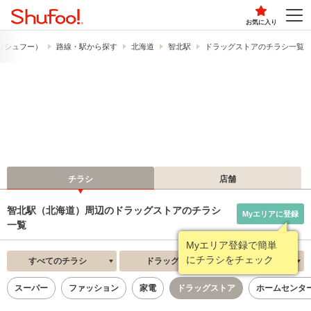
お気に入り
!​（シュフー）
路線・駅から探す
北海道
智北駅
ドラッグストアのチラシ一覧
チラシ
店舗
智北駅（北海道）周辺のドラッグストアのチラシ
Myエリアに登録
一覧
Myエリア登録で簡単
にチラシをチェック
すべてのチラシ
ドラッグストア
新着順
スーパー
ファッション
家電
ドラッグストア
ホームセンタ