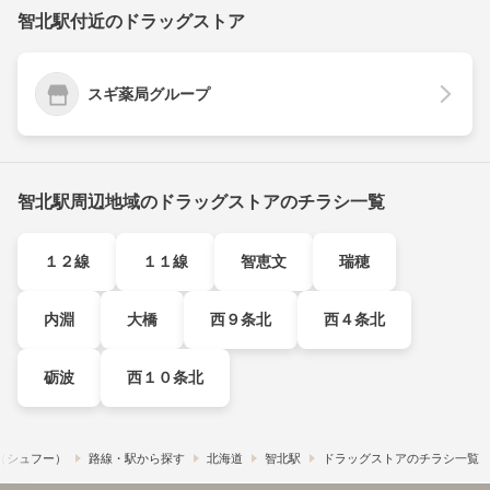
智北駅付近のドラッグストア
スギ薬局グループ
智北駅周辺地域のドラッグストアのチラシ一覧
１２線
１１線
智恵文
瑞穂
内淵
大橋
西９条北
西４条北
砺波
西１０条北
!​（シュフー）
路線・駅から探す
北海道
智北駅
ドラッグストアのチラシ一覧