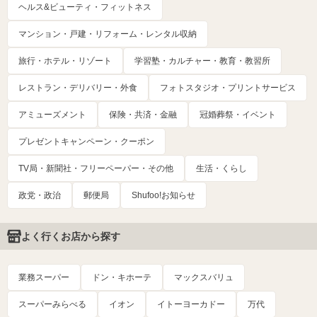
ヘルス&ビューティ・フィットネス
マンション・戸建・リフォーム・レンタル収納
旅行・ホテル・リゾート
学習塾・カルチャー・教育・教習所
レストラン・デリバリー・外食
フォトスタジオ・プリントサービス
アミューズメント
保険・共済・金融
冠婚葬祭・イベント
プレゼントキャンペーン・クーポン
TV局・新聞社・フリーペーパー・その他
生活・くらし
政党・政治
郵便局
Shufoo!お知らせ
よく行くお店から探す
業務スーパー
ドン・キホーテ
マックスバリュ
スーパーみらべる
イオン
イトーヨーカドー
万代