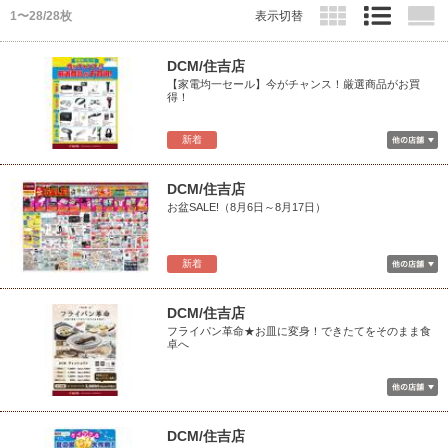
1〜28/28枚
表示切替
DCM/住吉店
【家電均一セール】今がチャンス！厳選商品がお買
得！
新着
DCM/住吉店
お盆SALE!（8月6日～8月17日）
新着
DCM/住吉店
フライパン革命★お皿に変身！できたてをそのまま食
卓へ
DCM/住吉店