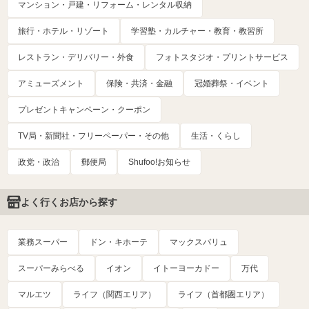
マンション・戸建・リフォーム・レンタル収納
旅行・ホテル・リゾート
学習塾・カルチャー・教育・教習所
レストラン・デリバリー・外食
フォトスタジオ・プリントサービス
アミューズメント
保険・共済・金融
冠婚葬祭・イベント
プレゼントキャンペーン・クーポン
TV局・新聞社・フリーペーパー・その他
生活・くらし
政党・政治
郵便局
Shufoo!お知らせ
よく行くお店から探す
業務スーパー
ドン・キホーテ
マックスバリュ
スーパーみらべる
イオン
イトーヨーカドー
万代
マルエツ
ライフ（関西エリア）
ライフ（首都圏エリア）