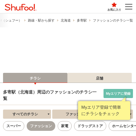
お気に入り
o!​（シュフー）
路線・駅から探す
北海道
多寄駅
ファッションのチラシ一覧
チラシ
店舗
多寄駅（北海道）周辺のファッションのチラシ一
Myエリアに登録
覧
Myエリア登録で簡単
にチラシをチェック
すべてのチラシ
ファッション
新着順
スーパー
ファッション
家電
ドラッグストア
ホームセンタ