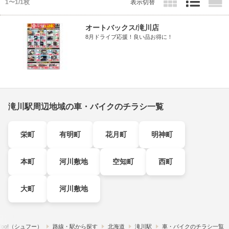
1〜1/1枚
表示切替
オートバックス/滝川店
8月ドライブ応援！良い品お得に！
滝川駅周辺地域の車・バイクのチラシ一覧
栄町
有明町
花月町
明神町
本町
河川敷地
空知町
西町
大町
河川敷地
foo!​（シュフー）
路線・駅から探す
北海道
滝川駅
車・バイクのチラシ一覧