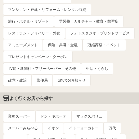
マンション・戸建・リフォーム・レンタル収納
旅行・ホテル・リゾート
学習塾・カルチャー・教育・教習所
レストラン・デリバリー・外食
フォトスタジオ・プリントサービス
アミューズメント
保険・共済・金融
冠婚葬祭・イベント
プレゼントキャンペーン・クーポン
TV局・新聞社・フリーペーパー・その他
生活・くらし
政党・政治
郵便局
Shufoo!お知らせ
よく行くお店から探す
業務スーパー
ドン・キホーテ
マックスバリュ
スーパーみらべる
イオン
イトーヨーカドー
万代