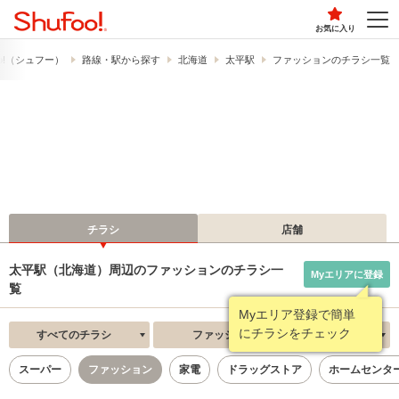
お気に入り
o!​（シュフー）
路線・駅から探す
北海道
太平駅
ファッションのチラシ一覧
チラシ
店舗
太平駅（北海道）周辺のファッションのチラシ一
Myエリアに登録
覧
Myエリア登録で簡単
にチラシをチェック
すべてのチラシ
ファッション
新着順
スーパー
ファッション
家電
ドラッグストア
ホームセンタ