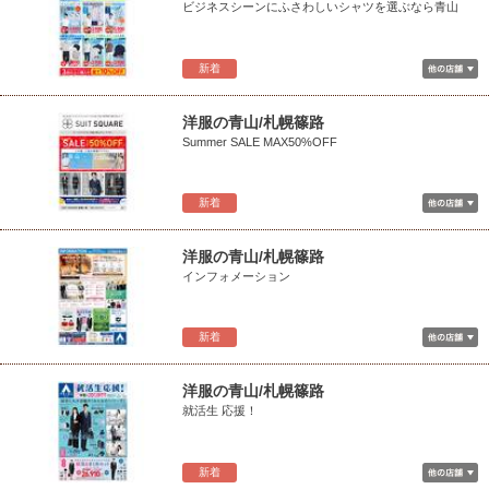
ビジネスシーンにふさわしいシャツを選ぶなら青山
新着
洋服の青山/札幌篠路
Summer SALE MAX50%OFF
新着
洋服の青山/札幌篠路
インフォメーション
新着
洋服の青山/札幌篠路
就活生 応援！
新着