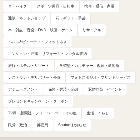
車・バイク
スポーツ用品・自転車
携帯・通信・家電
通販・ネットショップ
花・ギフト・手芸
本・雑誌・音楽・DVD・映画・ゲーム
リサイクル
ヘルス&ビューティ・フィットネス
マンション・戸建・リフォーム・レンタル収納
旅行・ホテル・リゾート
学習塾・カルチャー・教育・教習所
レストラン・デリバリー・外食
フォトスタジオ・プリントサービス
アミューズメント
保険・共済・金融
冠婚葬祭・イベント
プレゼントキャンペーン・クーポン
TV局・新聞社・フリーペーパー・その他
生活・くらし
政党・政治
郵便局
Shufoo!お知らせ