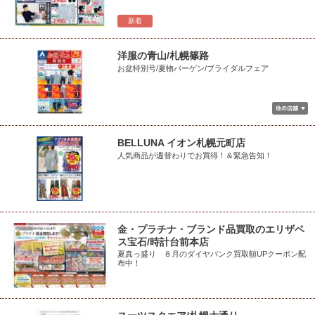
新着
洋服の青山/札幌篠路
お盆特別号/夏物バーゲン/ブライダルフェア
BELLUNA イオン札幌元町店
人気商品が週替わりでお買得！＆緊急告知！
金・プラチナ・ブランド品買取のエリザベ
ス宝石/時計台前本店
夏真っ盛り ８月のダイヤバンク買取額UPクーポン配
布中！