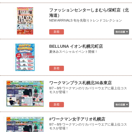
ファッションセンターしまむら/栄町店（北
海道）
NEW ARRIVALS 旬を先取りトレンドコレクション
新着
BELLUNA イオン札幌元町店
夏休みスペシャルイベント開催！
新着
ワークマンプラス札幌北36条東店
8/7～8/9 ワークマンのリカバリーウエアに最上位コス
モスが登場！
新着
#ワークマン女子アリオ札幌店
8/7～8/9 ワークマンのリカバリーウエアに最上位コス
モスが登場！