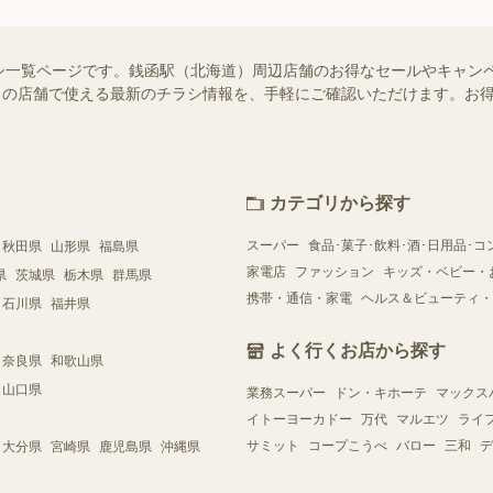
シ一覧ページです。銭函駅（北海道）周辺店舗のお得なセールやキャン
はお近くの店舗で使える最新のチラシ情報を、手軽にご確認いただけます。
カテゴリから探す
スーパー
食品･菓子･飲料･酒･日用品･コ
秋田県
山形県
福島県
家電店
ファッション
キッズ・ベビー・
県
茨城県
栃木県
群馬県
携帯・通信・家電
ヘルス＆ビューティ・
石川県
福井県
よく行くお店から探す
奈良県
和歌山県
山口県
業務スーパー
ドン・キホーテ
マックス
イトーヨーカドー
万代
マルエツ
ライ
サミット
コープこうべ
バロー
三和
デ
大分県
宮崎県
鹿児島県
沖縄県