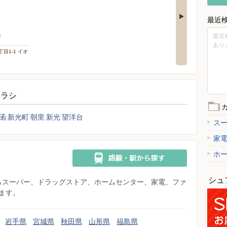
最近
最近
店
あり
丁目1-1 イオ
チラシ
函
新光町
朝里
新光
望洋台
ス
家
ホ
シュ
県からスーパー、ドラッグストア、ホームセンター、家電、ファ
ます。
岩手県
宮城県
秋田県
山形県
福島県