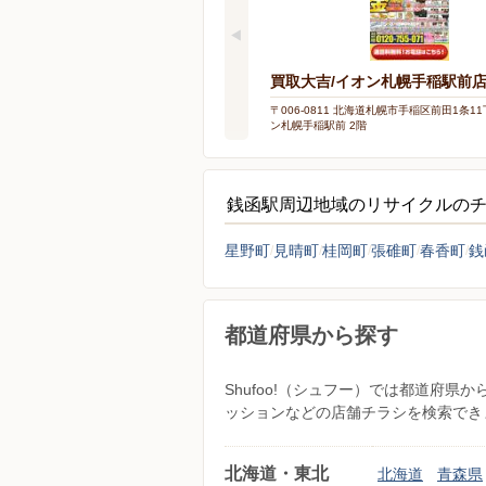
買取大吉/イオン札幌手稲駅前
〒006-0811 北海道札幌市手稲区前田1条11
ン札幌手稲駅前 2階
銭函駅周辺地域のリサイクルの
星野町
見晴町
桂岡町
張碓町
春香町
銭
都道府県から探す
Shufoo!（シュフー）では都道府
ッションなどの店舗チラシを検索でき
北海道・東北
北海道
青森県