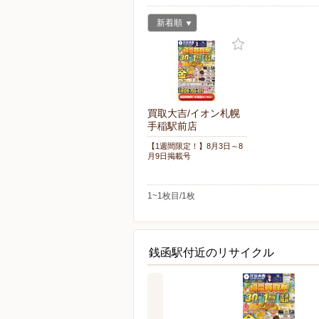
新着順
買取大吉/イオン札幌
手稲駅前店
【1週間限定！】8月3日～8
月9日掲載号
1~1枚目/1枚
銭函駅付近のリサイクル