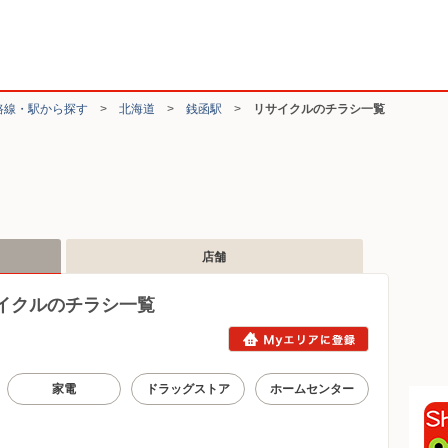
路線・駅から探す
>
北海道
>
銭函駅
>
リサイクルのチラシ一覧
店舗
イクルのチラシ一覧
家電
ドラッグストア
ホームセンター