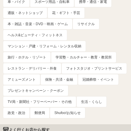
車・バイク
スポーツ用品・自転車
携帯・通信・家電
通販・ネットショップ
花・ギフト・手芸
本・雑誌・音楽・DVD・映画・ゲーム
リサイクル
ヘルス&ビューティ・フィットネス
マンション・戸建・リフォーム・レンタル収納
旅行・ホテル・リゾート
学習塾・カルチャー・教育・教習所
レストラン・デリバリー・外食
フォトスタジオ・プリントサービス
アミューズメント
保険・共済・金融
冠婚葬祭・イベント
プレゼントキャンペーン・クーポン
TV局・新聞社・フリーペーパー・その他
生活・くらし
政党・政治
郵便局
Shufoo!お知らせ
よく行くお店から探す