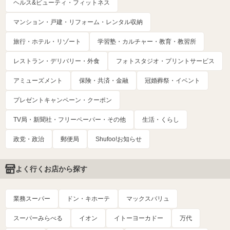
ヘルス&ビューティ・フィットネス
マンション・戸建・リフォーム・レンタル収納
旅行・ホテル・リゾート
学習塾・カルチャー・教育・教習所
レストラン・デリバリー・外食
フォトスタジオ・プリントサービス
アミューズメント
保険・共済・金融
冠婚葬祭・イベント
プレゼントキャンペーン・クーポン
TV局・新聞社・フリーペーパー・その他
生活・くらし
政党・政治
郵便局
Shufoo!お知らせ
よく行くお店から探す
業務スーパー
ドン・キホーテ
マックスバリュ
スーパーみらべる
イオン
イトーヨーカドー
万代