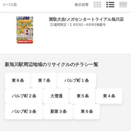
1〜1/1枚
表示切替
買取大吉/メガセンタートライアル旭川店
【1週間限定！】8月3日～8月9日掲載号
新旭川駅周辺地域のリサイクルのチラシ一覧
東８条
東７条
パルプ町１条
パルプ町２条
大雪通
東５条
東４条
パルプ町３条
新富３条
東６条