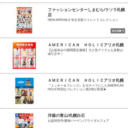
ファッションセンターしまむら/ラソラ札幌
店
NEW ARRIVALS 旬を先取りトレンドコレクション
ＡＭＥＲＩＣＡＮ ＨＯＬＩＣアリオ札幌
【お盆休みの期間限定価格】大人気アイテムも多数お
値引き中！
ＡＭＥＲＩＣＡＮ ＨＯＬＩＣアリオ札幌
『ミッキー＆フレンズ』をモチーフにしたAMERICAN
HOLIC特別なコレクション第2弾が登場★
洋服の青山/札幌白石
お盆特別号/夏物バーゲン/ブライダルフェア