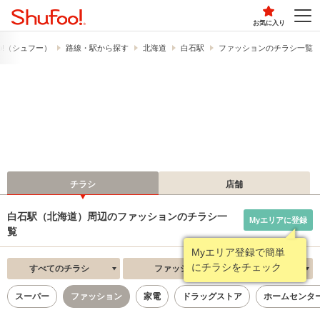
お気に入り
o!​（シュフー）
路線・駅から探す
北海道
白石駅
ファッションのチラシ一覧
チラシ
店舗
白石駅（北海道）周辺のファッションのチラシ一
Myエリアに登録
覧
Myエリア登録で簡単
にチラシをチェック
すべてのチラシ
ファッション
新着順
スーパー
ファッション
家電
ドラッグストア
ホームセンタ