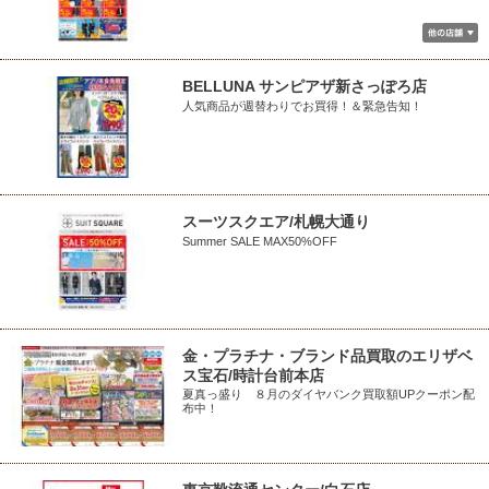
BELLUNA サンピアザ新さっぽろ店
人気商品が週替わりでお買得！＆緊急告知！
スーツスクエア/札幌大通り
Summer SALE MAX50%OFF
金・プラチナ・ブランド品買取のエリザベ
ス宝石/時計台前本店
夏真っ盛り ８月のダイヤバンク買取額UPクーポン配
布中！