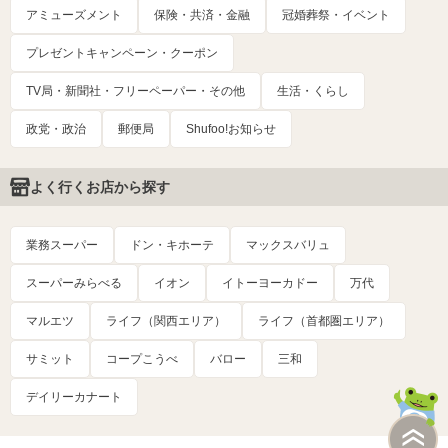
アミューズメント
保険・共済・金融
冠婚葬祭・イベント
プレゼントキャンペーン・クーポン
TV局・新聞社・フリーペーパー・その他
生活・くらし
政党・政治
郵便局
Shufoo!お知らせ
よく行くお店から探す
業務スーパー
ドン・キホーテ
マックスバリュ
スーパーみらべる
イオン
イトーヨーカドー
万代
マルエツ
ライフ（関西エリア）
ライフ（首都圏エリア）
サミット
コープこうべ
バロー
三和
デイリーカナート