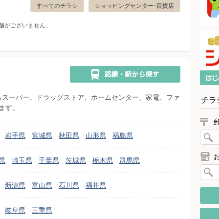
すべてのチラシ
ショッピングセンター･百貨店
舗がございません。
県からスーパー、ドラッグストア、ホームセンター、家電、ファ
チラ
ます。
岩手県
宮城県
秋田県
山形県
福島県
県
埼玉県
千葉県
茨城県
栃木県
群馬県
新潟県
富山県
石川県
福井県
岐阜県
三重県