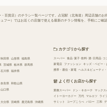
ー・百貨店）のチラシ一覧ページです。占冠駅（北海道）周辺店舗のお
o!（シュフー）ではお近くの店舗で使える最新のチラシ情報を、手軽にご
カテゴリから探す
スーパー
食品･菓子･飲料･酒･日用品･コ
秋田県
山形県
福島県
家電店
ファッション
キッズ・ベビー・
県
茨城県
栃木県
群馬県
携帯・通信・家電
ヘルス＆ビューティ・
石川県
福井県
よく行くお店から探す
奈良県
和歌山県
山口県
業務スーパー
ドン・キホーテ
マックス
イトーヨーカドー
万代
マルエツ
ライ
サミット
コープこうべ
バロー
三和
デ
大分県
宮崎県
鹿児島県
沖縄県