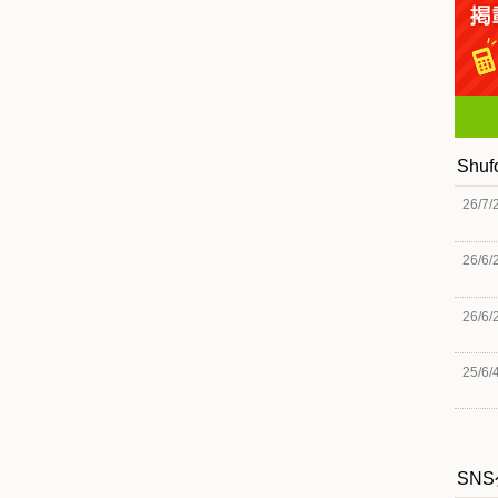
Shu
26/7/
26/6/
26/6/
25/6/
SN