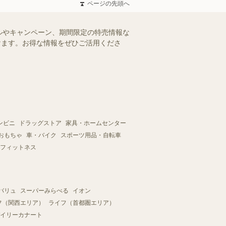
ページの先頭へ
ルやキャンペーン、期間限定の特売情報な
だけます。お得な情報をぜひご活用くださ
ンビニ
ドラッグストア
家具・ホームセンター
おもちゃ
車・バイク
スポーツ用品・自転車
フィットネス
バリュ
スーパーみらべる
イオン
フ（関西エリア）
ライフ（首都圏エリア）
イリーカナート