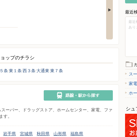
最近
最近
あり
ショップのチラシ
５条
東１条
西３条
大通東
東７条
ス
家
ホ
シュ
県からスーパー、ドラッグストア、ホームセンター、家電、ファ
ます。
岩手県
宮城県
秋田県
山形県
福島県