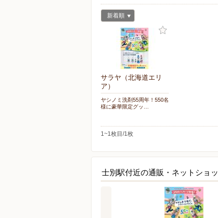
新着順
サラヤ（北海道エリ
ア）
ヤシノミ洗剤55周年！550名
様に豪華限定グッ…
1~1枚目/1枚
士別駅付近の通販・ネットショ