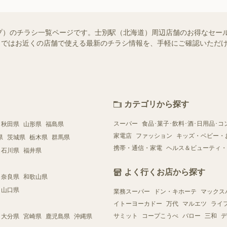
プ）のチラシ一覧ページです。士別駅（北海道）周辺店舗のお得なセー
ュフー）ではお近くの店舗で使える最新のチラシ情報を、手軽にご確認いた
カテゴリから探す
スーパー
食品･菓子･飲料･酒･日用品･コ
秋田県
山形県
福島県
家電店
ファッション
キッズ・ベビー・
県
茨城県
栃木県
群馬県
携帯・通信・家電
ヘルス＆ビューティ・
石川県
福井県
よく行くお店から探す
奈良県
和歌山県
山口県
業務スーパー
ドン・キホーテ
マックス
イトーヨーカドー
万代
マルエツ
ライ
サミット
コープこうべ
バロー
三和
デ
大分県
宮崎県
鹿児島県
沖縄県