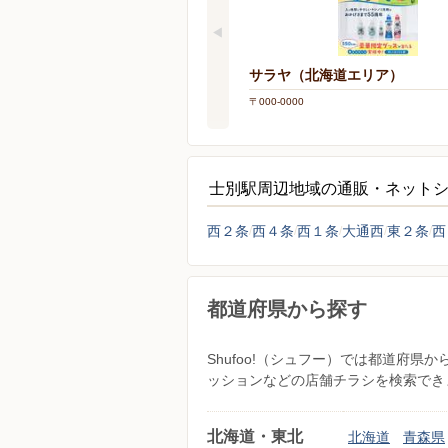
サラヤ（北海道エリア）
〒000-0000
士別駅周辺地域の通販・ネット
西２条
西４条
西１条
大通西
東２条
西
都道府県から探す
Shufoo!（シュフー）では都道府
ッションなどの店舗チラシを検索でき
北海道・東北
北海道
青森県