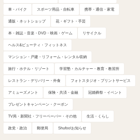
車・バイク
スポーツ用品・自転車
携帯・通信・家電
通販・ネットショップ
花・ギフト・手芸
本・雑誌・音楽・DVD・映画・ゲーム
リサイクル
ヘルス&ビューティ・フィットネス
マンション・戸建・リフォーム・レンタル収納
旅行・ホテル・リゾート
学習塾・カルチャー・教育・教習所
レストラン・デリバリー・外食
フォトスタジオ・プリントサービス
アミューズメント
保険・共済・金融
冠婚葬祭・イベント
プレゼントキャンペーン・クーポン
TV局・新聞社・フリーペーパー・その他
生活・くらし
政党・政治
郵便局
Shufoo!お知らせ