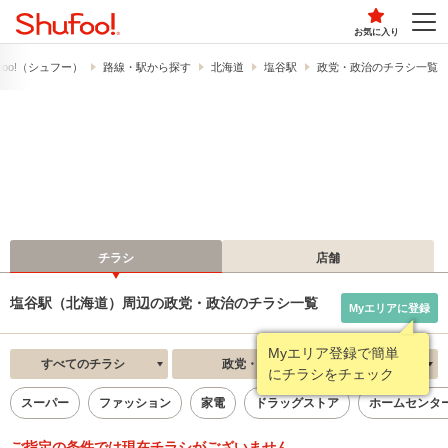
お気に入り
foo!​（シュフー）
路線・駅から探す
北海道
塩谷駅
政党・政治のチラシ一覧
チラシ
店舗
塩谷駅（北海道）周辺の政党・政治のチラシ一覧
Myエリアに登録
Myエリア登録で簡単
すべてのチラシ
政党・政治
新着順
にチラシをチェック
スーパー
ファッション
家電
ドラッグストア
ホームセンタ
ご指定の条件では現在チラシがございません。