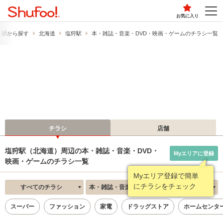
お気に入り
・駅から探す
北海道
塩狩駅
本・雑誌・音楽・DVD・映画・ゲームのチラシ一覧
チラシ
店舗
塩狩駅（北海道）周辺の本・雑誌・音楽・DVD・
Myエリアに登録
映画・ゲームのチラシ一覧
Myエリア登録で簡単
にチラシをチェック
すべてのチラシ
本・雑誌・音楽・DVD・映画・ゲーム
新着順
スーパー
ファッション
家電
ドラッグストア
ホームセンタ