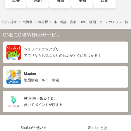
三笠
東町
川西
南町
西町
・駅から探す
北海道
塩狩駅
本・雑誌・音楽・DVD・映画・ゲームのチラシ一覧
ONE COMPATHのサービス
シュフーチラシアプリ
アプリならお気に入りのお店がすぐに見つかる！
Mapion
地図検索・ルート検索
aruku&（あるくと）
歩いてポイントが貯まる
Shufoo!の使い方
Shufoo!とは