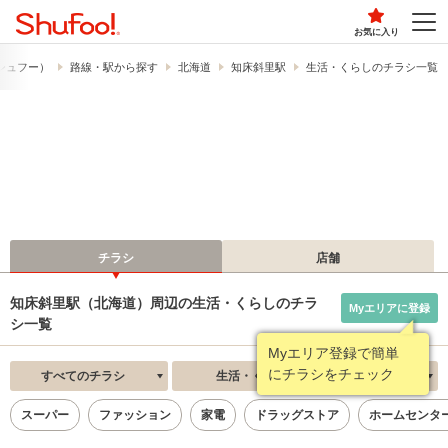
お気に入り
​（シュフー）
路線・駅から探す
北海道
知床斜里駅
生活・くらしのチラシ一覧
チラシ
店舗
知床斜里駅（北海道）周辺の生活・くらしのチラ
Myエリアに登録
シ一覧
Myエリア登録で簡単
にチラシをチェック
すべてのチラシ
生活・くらし
新着順
スーパー
ファッション
家電
ドラッグストア
ホームセンタ