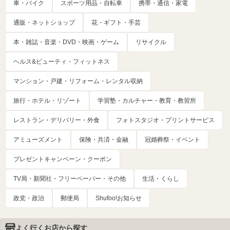
車・バイク
スポーツ用品・自転車
携帯・通信・家電
通販・ネットショップ
花・ギフト・手芸
本・雑誌・音楽・DVD・映画・ゲーム
リサイクル
ヘルス&ビューティ・フィットネス
マンション・戸建・リフォーム・レンタル収納
旅行・ホテル・リゾート
学習塾・カルチャー・教育・教習所
レストラン・デリバリー・外食
フォトスタジオ・プリントサービス
アミューズメント
保険・共済・金融
冠婚葬祭・イベント
プレゼントキャンペーン・クーポン
TV局・新聞社・フリーペーパー・その他
生活・くらし
政党・政治
郵便局
Shufoo!お知らせ
よく行くお店から探す