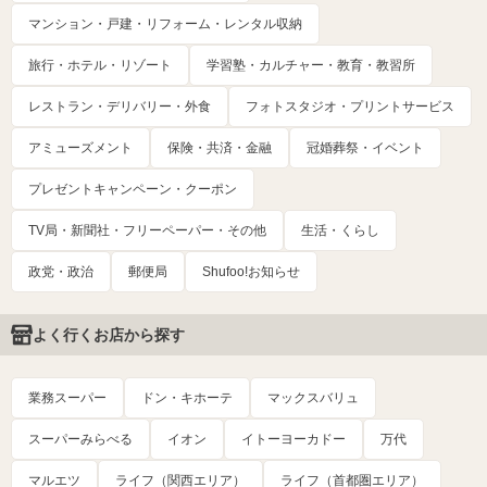
マンション・戸建・リフォーム・レンタル収納
旅行・ホテル・リゾート
学習塾・カルチャー・教育・教習所
レストラン・デリバリー・外食
フォトスタジオ・プリントサービス
アミューズメント
保険・共済・金融
冠婚葬祭・イベント
プレゼントキャンペーン・クーポン
TV局・新聞社・フリーペーパー・その他
生活・くらし
政党・政治
郵便局
Shufoo!お知らせ
よく行くお店から探す
業務スーパー
ドン・キホーテ
マックスバリュ
スーパーみらべる
イオン
イトーヨーカドー
万代
マルエツ
ライフ（関西エリア）
ライフ（首都圏エリア）