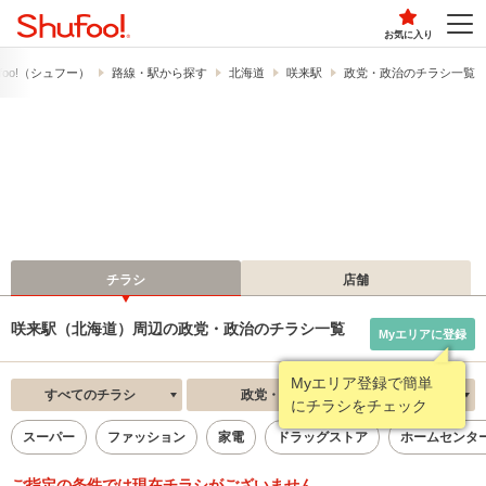
お気に入り
foo!​（シュフー）
路線・駅から探す
北海道
咲来駅
政党・政治のチラシ一覧
チラシ
店舗
咲来駅（北海道）周辺の政党・政治のチラシ一覧
Myエリアに登録
Myエリア登録で簡単
すべてのチラシ
政党・政治
新着順
にチラシをチェック
スーパー
ファッション
家電
ドラッグストア
ホームセンタ
ご指定の条件では現在チラシがございません。