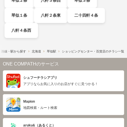
琴似２条
八軒３条西
琴似３条
琴似１条
八軒２条東
二十四軒４条
八軒４条西
路線・駅から探す
北海道
琴似駅
ショッピングセンター・百貨店のチラシ一覧
ONE COMPATHのサービス
シュフーチラシアプリ
アプリならお気に入りのお店がすぐに見つかる！
Mapion
地図検索・ルート検索
aruku&（あるくと）