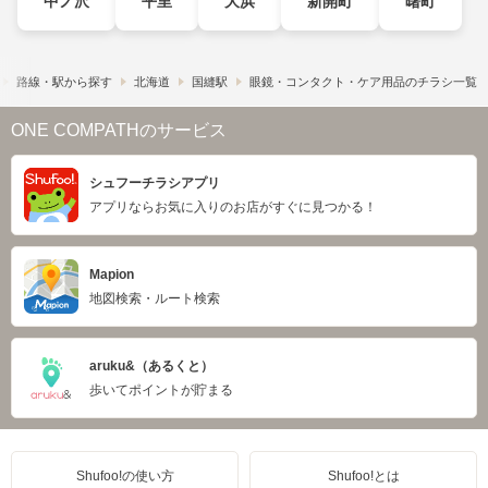
中ノ沢
平里
大浜
新開町
曙町
路線・駅から探す
北海道
国縫駅
眼鏡・コンタクト・ケア用品のチラシ一覧
ONE COMPATHのサービス
シュフーチラシアプリ
アプリならお気に入りのお店がすぐに見つかる！
Mapion
地図検索・ルート検索
aruku&（あるくと）
歩いてポイントが貯まる
Shufoo!の使い方
Shufoo!とは