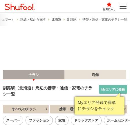
お気に入り
​（シュフー）
路線・駅から探す
北海道
釧路駅
携帯・通信・家電のチラシ一覧
チラシ
店舗
釧路駅（北海道）周辺の携帯・通信・家電のチラ
Myエリアに登録
シ一覧
Myエリア登録で簡単
にチラシをチェック
すべてのチラシ
携帯・通信・家電
新着順
スーパー
ファッション
家電
ドラッグストア
ホームセンタ