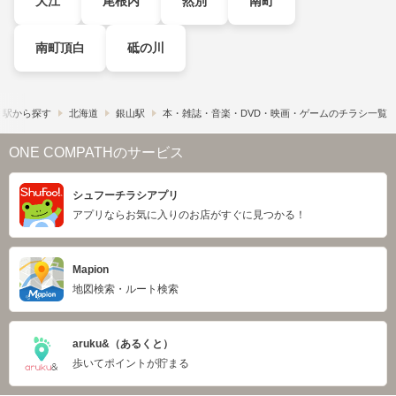
大江
尾根内
然別
南町
南町頂白
砥の川
・駅から探す
北海道
銀山駅
本・雑誌・音楽・DVD・映画・ゲームのチラシ一覧
ONE COMPATHのサービス
シュフーチラシアプリ
アプリならお気に入りのお店がすぐに見つかる！
Mapion
地図検索・ルート検索
aruku&（あるくと）
歩いてポイントが貯まる