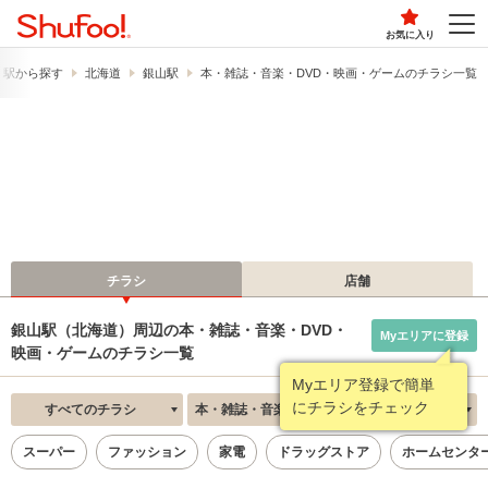
お気に入り
・駅から探す
北海道
銀山駅
本・雑誌・音楽・DVD・映画・ゲームのチラシ一覧
チラシ
店舗
銀山駅（北海道）周辺の本・雑誌・音楽・DVD・
Myエリアに登録
映画・ゲームのチラシ一覧
Myエリア登録で簡単
にチラシをチェック
すべてのチラシ
本・雑誌・音楽・DVD・映画・ゲーム
新着順
スーパー
ファッション
家電
ドラッグストア
ホームセンタ