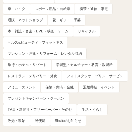
車・バイク
スポーツ用品・自転車
携帯・通信・家電
通販・ネットショップ
花・ギフト・手芸
本・雑誌・音楽・DVD・映画・ゲーム
リサイクル
ヘルス&ビューティ・フィットネス
マンション・戸建・リフォーム・レンタル収納
旅行・ホテル・リゾート
学習塾・カルチャー・教育・教習所
レストラン・デリバリー・外食
フォトスタジオ・プリントサービス
アミューズメント
保険・共済・金融
冠婚葬祭・イベント
プレゼントキャンペーン・クーポン
TV局・新聞社・フリーペーパー・その他
生活・くらし
政党・政治
郵便局
Shufoo!お知らせ