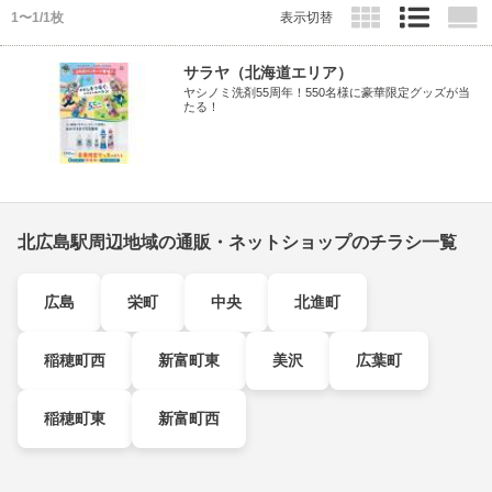
1〜1/1枚
表示切替
サラヤ（北海道エリア）
ヤシノミ洗剤55周年！550名様に豪華限定グッズが当
たる！
北広島駅周辺地域の通販・ネットショップのチラシ一覧
広島
栄町
中央
北進町
稲穂町西
新富町東
美沢
広葉町
稲穂町東
新富町西