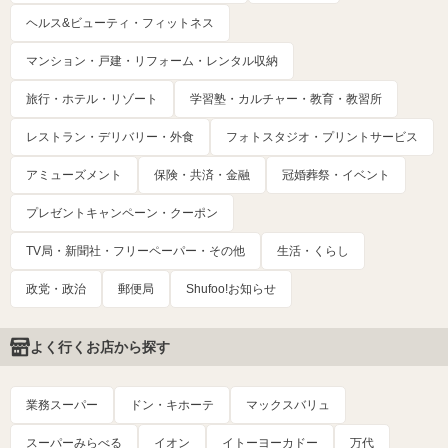
ヘルス&ビューティ・フィットネス
マンション・戸建・リフォーム・レンタル収納
旅行・ホテル・リゾート
学習塾・カルチャー・教育・教習所
レストラン・デリバリー・外食
フォトスタジオ・プリントサービス
アミューズメント
保険・共済・金融
冠婚葬祭・イベント
プレゼントキャンペーン・クーポン
TV局・新聞社・フリーペーパー・その他
生活・くらし
政党・政治
郵便局
Shufoo!お知らせ
よく行くお店から探す
業務スーパー
ドン・キホーテ
マックスバリュ
スーパーみらべる
イオン
イトーヨーカドー
万代