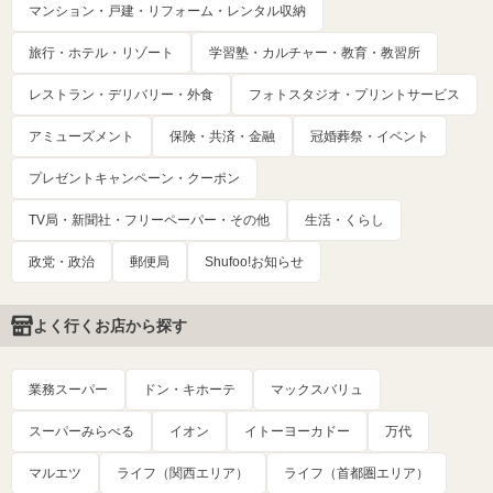
マンション・戸建・リフォーム・レンタル収納
旅行・ホテル・リゾート
学習塾・カルチャー・教育・教習所
レストラン・デリバリー・外食
フォトスタジオ・プリントサービス
アミューズメント
保険・共済・金融
冠婚葬祭・イベント
プレゼントキャンペーン・クーポン
TV局・新聞社・フリーペーパー・その他
生活・くらし
政党・政治
郵便局
Shufoo!お知らせ
よく行くお店から探す
業務スーパー
ドン・キホーテ
マックスバリュ
スーパーみらべる
イオン
イトーヨーカドー
万代
マルエツ
ライフ（関西エリア）
ライフ（首都圏エリア）