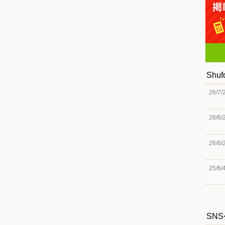
Shu
26/7/
26/6/
26/6/
25/6/
SN