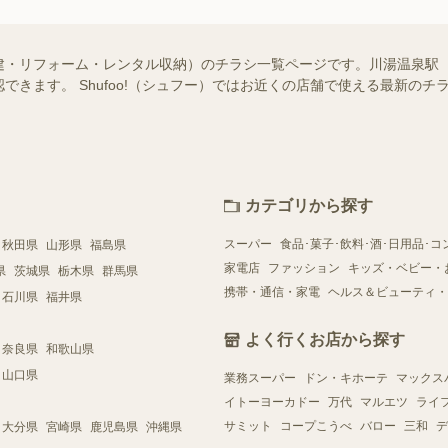
建・リフォーム・レンタル収納）のチラシ一覧ページです。川湯温泉駅
できます。 Shufoo!（シュフー）ではお近くの店舗で使える最新の
カテゴリから探す
スーパー
食品･菓子･飲料･酒･日用品･コ
秋田県
山形県
福島県
家電店
ファッション
キッズ・ベビー・
県
茨城県
栃木県
群馬県
携帯・通信・家電
ヘルス＆ビューティ・
石川県
福井県
よく行くお店から探す
奈良県
和歌山県
山口県
業務スーパー
ドン・キホーテ
マックス
イトーヨーカドー
万代
マルエツ
ライ
サミット
コープこうべ
バロー
三和
デ
大分県
宮崎県
鹿児島県
沖縄県