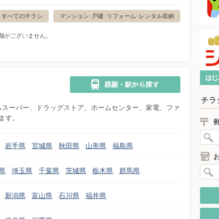
すべてのチラシ
マンション･戸建･リフォーム･レンタル収納
舗がございません。
チラ
県からスーパー、ドラッグストア、ホームセンター、家電、ファ
ます。
岩手県
宮城県
秋田県
山形県
福島県
県
埼玉県
千葉県
茨城県
栃木県
群馬県
新潟県
富山県
石川県
福井県