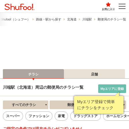
お気に入り
hufoo!​（シュフー）
路線・駅から探す
北海道
川端駅
郵便局のチラシ一覧
チラシ
店舗
川端駅（北海道）周辺の郵便局のチラシ一覧
Myエリアに登録
Myエリア登録で簡単
すべてのチラシ
郵便局
新着順
にチラシをチェック
スーパー
ファッション
家電
ドラッグストア
ホームセンタ
ご指定の条件では現在チラシがございません。