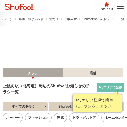
お気に入り
（シュフー）
路線・駅から探す
北海道
上幌向駅
Shufoo!お知らせのチラシ一覧
チラシ
店舗
上幌向駅（北海道）周辺のShufoo!お知らせのチ
Myエリアに登録
ラシ一覧
Myエリア登録で簡単
にチラシをチェック
すべてのチラシ
Shufoo!お知らせ
新着順
スーパー
ファッション
家電
ドラッグストア
ホームセンタ