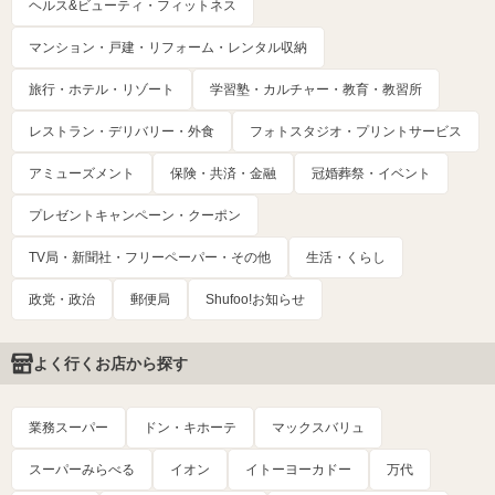
ヘルス&ビューティ・フィットネス
マンション・戸建・リフォーム・レンタル収納
旅行・ホテル・リゾート
学習塾・カルチャー・教育・教習所
レストラン・デリバリー・外食
フォトスタジオ・プリントサービス
アミューズメント
保険・共済・金融
冠婚葬祭・イベント
プレゼントキャンペーン・クーポン
TV局・新聞社・フリーペーパー・その他
生活・くらし
政党・政治
郵便局
Shufoo!お知らせ
よく行くお店から探す
業務スーパー
ドン・キホーテ
マックスバリュ
スーパーみらべる
イオン
イトーヨーカドー
万代