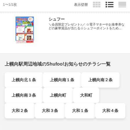
1〜1/1枚
表示切替
シュフー
＼会員限定プレゼント♪／ ☆電子マネーやお食事券な
どの豪華賞品が当たる☆シュフーポイントをため...
上幌向駅周辺地域のShufoo!お知らせのチラシ一覧
上幌向北１条
上幌向南１条
上幌向南２条
上幌向南３条
上幌向町
大和町
大和２条
大和３条
大和１条
大和４条