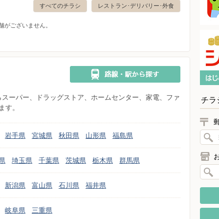
すべてのチラシ
レストラン･デリバリー･外食
舗がございません。
県からスーパー、ドラッグストア、ホームセンター、家電、ファ
チラ
ます。
岩手県
宮城県
秋田県
山形県
福島県
県
埼玉県
千葉県
茨城県
栃木県
群馬県
新潟県
富山県
石川県
福井県
岐阜県
三重県