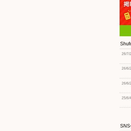
Shu
26/7/
26/6/
26/6/
25/6/
SN