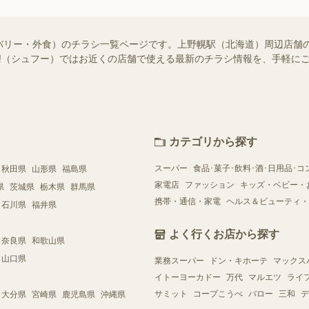
バリー・外食）のチラシ一覧ページです。上野幌駅（北海道）周辺店舗
foo!（シュフー）ではお近くの店舗で使える最新のチラシ情報を、手軽
カテゴリから探す
スーパー
食品･菓子･飲料･酒･日用品･コ
秋田県
山形県
福島県
家電店
ファッション
キッズ・ベビー・
県
茨城県
栃木県
群馬県
携帯・通信・家電
ヘルス＆ビューティ・
石川県
福井県
よく行くお店から探す
奈良県
和歌山県
山口県
業務スーパー
ドン・キホーテ
マックス
イトーヨーカドー
万代
マルエツ
ライ
サミット
コープこうべ
バロー
三和
デ
大分県
宮崎県
鹿児島県
沖縄県