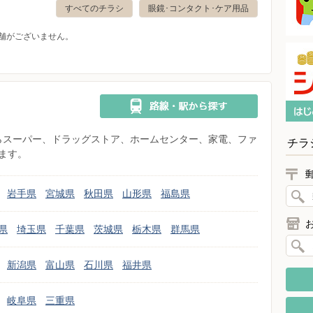
すべてのチラシ
眼鏡･コンタクト･ケア用品
舗がございません。
県からスーパー、ドラッグストア、ホームセンター、家電、ファ
チラ
ます。
岩手県
宮城県
秋田県
山形県
福島県
県
埼玉県
千葉県
茨城県
栃木県
群馬県
新潟県
富山県
石川県
福井県
岐阜県
三重県