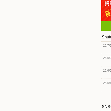
Shu
26/7/
26/6/
26/6/
25/6/
SN