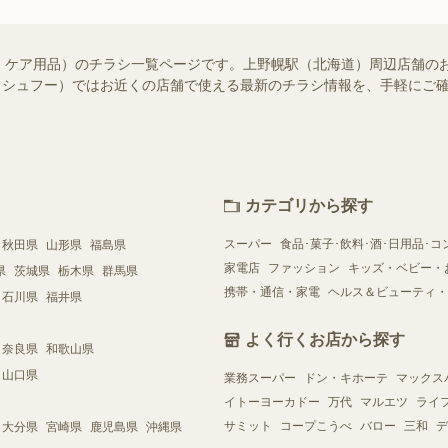
・ケア用品）のチラシ一覧ページです。上野幌駅（北海道）周辺店舗の
oo!（シュフー）ではお近くの店舗で使える最新のチラシ情報を、手軽に
カテゴリから探す
スーパー
食品･菓子･飲料･酒･日用品･コ
秋田県
山形県
福島県
家電店
ファッション
キッズ・ベビー・
県
茨城県
栃木県
群馬県
携帯・通信・家電
ヘルス＆ビューティ・
石川県
福井県
よく行くお店から探す
奈良県
和歌山県
山口県
業務スーパー
ドン・キホーテ
マックス
イトーヨーカドー
万代
マルエツ
ライ
サミット
コープこうべ
バロー
三和
デ
大分県
宮崎県
鹿児島県
沖縄県