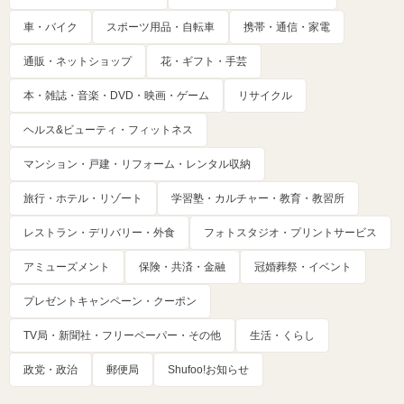
車・バイク
スポーツ用品・自転車
携帯・通信・家電
通販・ネットショップ
花・ギフト・手芸
本・雑誌・音楽・DVD・映画・ゲーム
リサイクル
ヘルス&ビューティ・フィットネス
マンション・戸建・リフォーム・レンタル収納
旅行・ホテル・リゾート
学習塾・カルチャー・教育・教習所
レストラン・デリバリー・外食
フォトスタジオ・プリントサービス
アミューズメント
保険・共済・金融
冠婚葬祭・イベント
プレゼントキャンペーン・クーポン
TV局・新聞社・フリーペーパー・その他
生活・くらし
政党・政治
郵便局
Shufoo!お知らせ