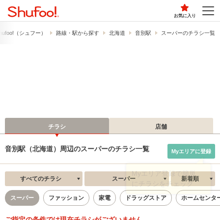
お気に入り
ufoo!​（シュフー）
路線・駅から探す
北海道
音別駅
スーパーのチラシ一覧
チラシ
店舗
音別駅（北海道）周辺のスーパーのチラシ一覧
Myエリアに登録
すべてのチラシ
スーパー
新着順
スーパー
ファッション
家電
ドラッグストア
ホームセンタ
ご指定の条件では現在チラシがございません。