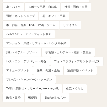
車・バイク
スポーツ用品・自転車
携帯・通信・家電
通販・ネットショップ
花・ギフト・手芸
本・雑誌・音楽・DVD・映画・ゲーム
リサイクル
ヘルス&ビューティ・フィットネス
マンション・戸建・リフォーム・レンタル収納
旅行・ホテル・リゾート
学習塾・カルチャー・教育・教習所
レストラン・デリバリー・外食
フォトスタジオ・プリントサービス
アミューズメント
保険・共済・金融
冠婚葬祭・イベント
プレゼントキャンペーン・クーポン
TV局・新聞社・フリーペーパー・その他
生活・くらし
政党・政治
郵便局
Shufoo!お知らせ