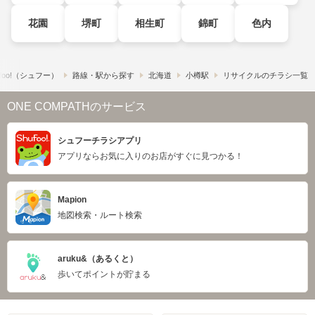
花園
堺町
相生町
錦町
色内
foo!​（シュフー）
路線・駅から探す
北海道
小樽駅
リサイクルのチラシ一覧
ONE COMPATHのサービス
シュフーチラシアプリ
アプリならお気に入りのお店がすぐに見つかる！
Mapion
地図検索・ルート検索
aruku&（あるくと）
歩いてポイントが貯まる