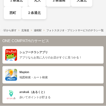
１条通北
丸大
２条通南
大通北
西町
２条通北
線・駅から探す
北海道
遠軽駅
フォトスタジオ・プリントサービスのチラシ一覧
ONE COMPATHのサービス
シュフーチラシアプリ
アプリならお気に入りのお店がすぐに見つかる！
Mapion
地図検索・ルート検索
aruku&（あるくと）
歩いてポイントが貯まる