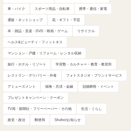
車・バイク
スポーツ用品・自転車
携帯・通信・家電
通販・ネットショップ
花・ギフト・手芸
本・雑誌・音楽・DVD・映画・ゲーム
リサイクル
ヘルス&ビューティ・フィットネス
マンション・戸建・リフォーム・レンタル収納
旅行・ホテル・リゾート
学習塾・カルチャー・教育・教習所
レストラン・デリバリー・外食
フォトスタジオ・プリントサービス
アミューズメント
保険・共済・金融
冠婚葬祭・イベント
プレゼントキャンペーン・クーポン
TV局・新聞社・フリーペーパー・その他
生活・くらし
政党・政治
郵便局
Shufoo!お知らせ