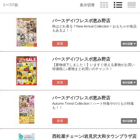
1〜7/7枚
表示切替
バースデイ/フレスポ恵み野店
秋はどれ着る？New Arrival Collection！おもちゃや食品
もあるよ！！
新着
バースデイ/フレスポ恵み野店
【夏物値下しました！】いますぐ使える夏物がお買い
得価格に♪夏物まとめ買いのチャンス！
新着
バースデイ/フレスポ恵み野店
Autumn Trend Collection！ハート特集やのりもの特集
も！！
新着
西松屋チェーン/岩見沢大和タウンプラザ店