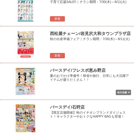
子育て応援SALE!!｜チラシ期間：7/30(木)～8/11(火)
新着
西松屋チェーン/岩見沢大和タウンプラザ店
秋の出産準備フェア｜チラシ期間：7/30(木)～8/11(火)
新着
バースデイ/フレスポ恵み野店
夏のおでかけ準備号！帰省や旅行、日常にも大活躍ア
イテムが盛りだくさん！！
バースデイ/石狩店
【限定店舗開催】秋のイチオシブランドダイジェス
ト！キャラクターやおトクなHAPPY BAGも登場！