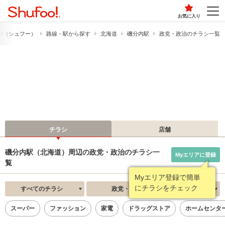
お気に入り
o!​（シュフー）
路線・駅から探す
北海道
磯分内駅
政党・政治のチラシ一覧
チラシ
店舗
磯分内駅（北海道）周辺の政党・政治のチラシ一
Myエリアに登録
覧
Myエリア登録で簡単
にチラシをチェック
すべてのチラシ
政党・政治
新着順
スーパー
ファッション
家電
ドラッグストア
ホームセンタ