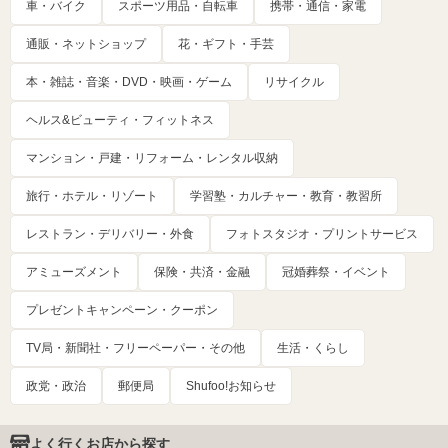
車・バイク
スポーツ用品・自転車
携帯・通信・家電
通販・ネットショップ
花・ギフト・手芸
本・雑誌・音楽・DVD・映画・ゲーム
リサイクル
ヘルス&ビューティ・フィットネス
マンション・戸建・リフォーム・レンタル収納
旅行・ホテル・リゾート
学習塾・カルチャー・教育・教習所
レストラン・デリバリー・外食
フォトスタジオ・プリントサービス
アミューズメント
保険・共済・金融
冠婚葬祭・イベント
プレゼントキャンペーン・クーポン
TV局・新聞社・フリーペーパー・その他
生活・くらし
政党・政治
郵便局
Shufoo!お知らせ
よく行くお店から探す